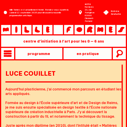
Aller
mille
formes
au
mille formes est actuellement fermé. Rendez-vous à partir du
23, rue
Entrée
samedi 12 septembre 2026 pour découvrir la nouvelle
Fontgiève
contenu
Gratuite
programmation artistique.
63000
Clermont-
principal
Ferrand
centre d’initiation à l’art pour les 0 — 6 ans
Entrée
programme
en pratique
rapide
Main
mobile
»
LUCE COUILLET
niveau
2
Aujourd’hui plasticienne, j’ai commencé mon parcours en étudiant les
arts appliqués.
Formée au design à l’École supérieure d'art et de Design de Reims,
je me suis ensuite spécialisée en design textile à l'
École nationale
supérieure de création industrielle
à Paris. J’y ai découvert la
construction à partir du fil, et notamment la technique du tissage.
Juste après mon diplôme (en 2010), dont l’intitulé était « Matières