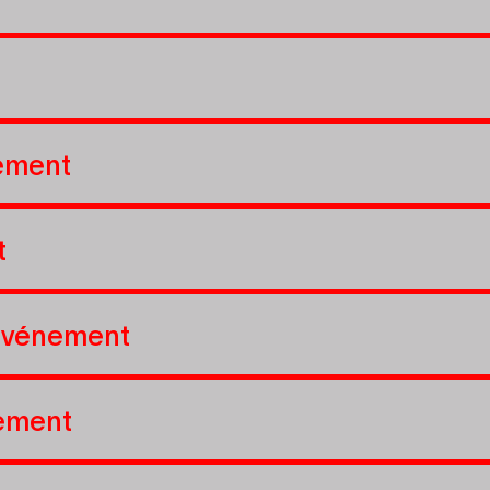
ement
t
événement
ement