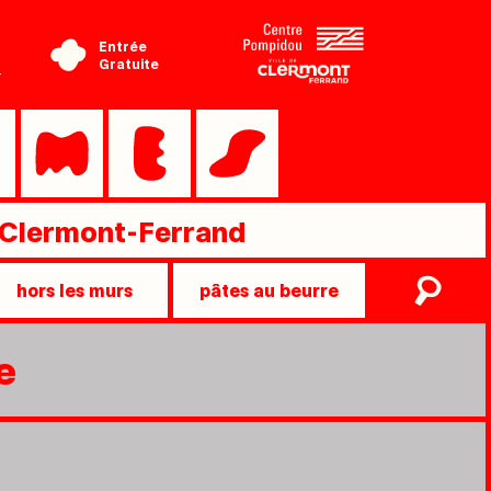
Entrée
Gratuite
-
Clermont-Ferrand
hors les murs
pâtes au beurre
e