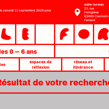
mille formes
23, rue
r du samedi 12 septembre 2026 pour
Fontgiève
63000 Clermont
Ferrand
 les 0 — 6 ans
espaces de
réseau et
tes
réflexion
itinérance
Résultat de votre recherch