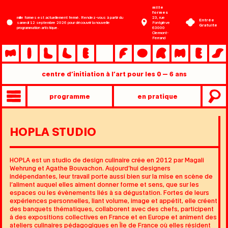
Aller
mille
formes
au
mille formes est actuellement fermé. Rendez-vous à partir du
23, rue
Entrée
samedi 12 septembre 2026 pour découvrir la nouvelle
Fontgiève
contenu
Gratuite
programmation artistique.
63000
Clermont-
principal
Ferrand
centre d’initiation à l’art pour les 0 — 6 ans
Entrée
programme
en pratique
rapide
Main
mobile
»
HOPLA STUDIO
niveau
2
HOPLA est un studio de design culinaire crée en 2012 par Magali
Wehrung et Agathe Bouvachon. Aujourd’hui designers
indépendantes, leur travail porte aussi bien sur la mise en scène de
l’aliment auquel elles aiment donner forme et sens, que sur les
espaces ou les évènements liés à sa dégustation. Fortes de leurs
expériences personnelles, liant volume, image et appétit, elle créent
des banquets thématiques, collaborent avec des chefs, participent
à des expositions collectives en France et en Europe et animent des
ateliers culinaires pédagogiques en Île de France où elles résident