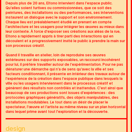
Depuis plus de 20 ans, Eltono intervient dans l’espace public.
Qu’elles soient furtives ou commissionnées, que ce soit des
peintures, des installations ou des performances, ses interventions
instaurent un dialogue avec le support et son environnement.
Chaque lieu est préalablement étudié en prenant en compte
l’architecture et les usagers pour intégrer les œuvres au mieux dans
leur contexte. À force d’exposer ses créations aux aléas de la rue,
Eltono a rapidement appris à tirer parti des interactions qui en
découlent et a progressivement invité le public à prendre la main sur
son processus créatif.
Quand il travaille en atelier, loin de reproduire ses œuvres
extérieures sur des supports exposables, un raccourci incohérent
pour lui, il préfère travailler autour de l’expérimentation. Pour ne pas
dénaturer une démarche qui n’a de sens qu’avec la ville et ses
facteurs conditionnant, il présente en intérieur des travaux autour de
l’expérience de la création dans l’espace publique dans lesquels la
ville ou les usagers interviennent dans le processus créatif et
génèrent des résultats non contrôlés et inattendus. C’est ainsi que
beaucoup de ses productions sont issues d’expériences : des
protocoles graphiques génératifs, des objets manipulables, des
installations modulables. Le tout dans un désir de placer le
spectateur, l'œuvre et l’artiste au même niveau sur un plan horizontal
dans lequel prime avant tout l'exploration et la découverte.
design