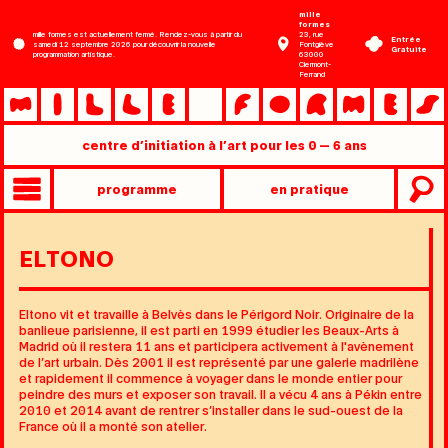
Aller
mille
formes
au
mille formes est actuellement fermé. Rendez-vous à partir du
23, rue
Entrée
samedi 12 septembre 2026 pour découvrir la nouvelle
Fontgiève
contenu
Gratuite
programmation artistique.
63000
Clermont-
principal
Ferrand
centre d’initiation à l’art pour les 0 — 6 ans
Entrée
programme
en pratique
rapide
Main
mobile
»
ELTONO
niveau
2
Eltono vit et travaille à Belvès dans le Périgord Noir. Originaire de la
banlieue parisienne, il est parti en 1999 étudier les Beaux-Arts à
Madrid où il restera 11 ans et participera activement à l'avènement
de l’art urbain. Dès 2001 il est représenté par une galerie madrilène
et rapidement il commence à voyager dans le monde entier pour
peindre des murs et exposer son travail. Il a vécu 4 ans à Pékin entre
2010 et 2014 avant de rentrer s’installer dans le sud-ouest de la
France où il a monté son atelier.