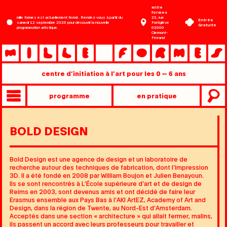
Aller
mille
formes
au
mille formes est actuellement fermé. Rendez-vous à partir du
23, rue
Entrée
samedi 12 septembre 2026 pour découvrir la nouvelle
Fontgiève
contenu
Gratuite
programmation artistique.
63000
Clermont-
principal
Ferrand
centre d’initiation à l’art pour les 0 — 6 ans
Entrée
programme
en pratique
rapide
Main
mobile
»
BOLD DESIGN
niveau
2
Bold Design est une agence de design et un laboratoire de
recherche autour des techniques de fabrication, dont l’impression
3D. Il a été fondé en 2008 par William Boujon et Julien Benayoun.
Ils se sont rencontrés à L’École supérieure d’art et de design de
Reims en 2003, sont devenus amis et ont décidé de faire leur
Erasmus ensemble aux Pays Bas à l’AKI ArtEZ, Academy of Art and
Design, dans la région de Twente, au Nord-Est d’Amsterdam.
Acceptés dans une section « architecture » qui allait fermer, malins,
ils passent un accord avec leurs professeurs pour travailler et