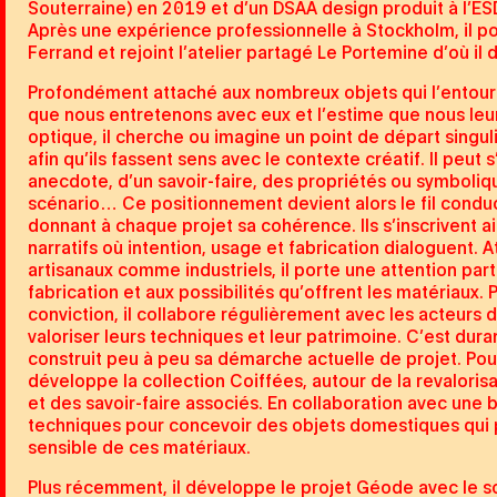
Souterraine) en 2019 et d’un DSAA design produit à l’E
Après une expérience professionnelle à Stockholm, il po
Ferrand et rejoint l’atelier partagé Le Portemine d’où il
Profondément attaché aux nombreux objets qui l’entourent
que nous entretenons avec eux et l’estime que nous leu
optique, il cherche ou imagine un point de départ singul
afin qu’ils fassent sens avec le contexte créatif. Il peut s
anecdote, d’un savoir-faire, des propriétés ou symboliq
scénario… Ce positionnement devient alors le fil conduc
donnant à chaque projet sa cohérence. Ils s’inscrivent a
narratifs où intention, usage et fabrication dialoguent. A
artisanaux comme industriels, il porte une attention par
fabrication et aux possibilités qu’offrent les matériaux. 
conviction, il collabore régulièrement avec les acteurs de
valoriser leurs techniques et leur patrimoine. C’est dura
construit peu à peu sa démarche actuelle de projet. Pou
développe la collection Coiffées, autour de la revaloris
et des savoir-faire associés. En collaboration avec une b
techniques pour concevoir des objets domestiques qui 
sensible de ces matériaux.
Plus récemment, il développe le projet Géode avec le s