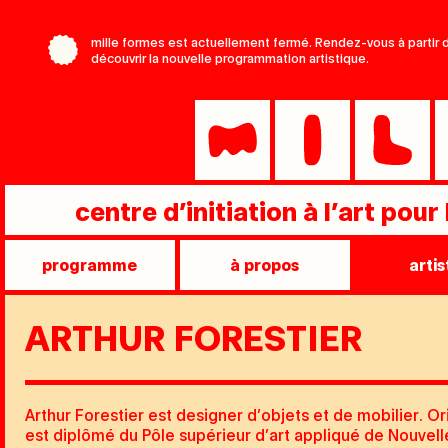
Aller
au
mille formes est actuellement fermé. Rendez-vous à parti
contenu
découvrir la nouvelle programmation artistique.
principal
centre d’initiation à l’art pour
programme
à propos
artis
Main
Main
»
ARTHUR FORESTIER
»
niveau
niveau
1
2
Arthur Forestier est designer d’objets et de mobilier. Or
est diplômé du Pôle supérieur d’art appliqué de Nouvell