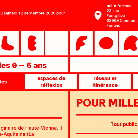
mille formes
23, rue
r du samedi 12 septembre 2026 pour
Fontgiève
63000 Clermont
Ferrand
 les 0 — 6 ans
espaces de
réseau et
tes
réflexion
itinérance
POUR MILL
Tout public
iginaire de Haute-Vienne, il
e-Aquitaine (La