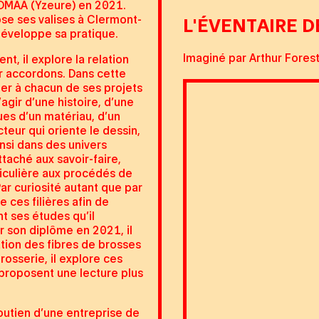
SDMAA (Yzeure) en 2021.
se ses valises à Clermont-
L'ÉVENTAIRE D
 développe sa pratique.
Imaginé par Arthur Forest
, il explore la relation
r accordons. Dans cette
ier à chacun de ses projets
’agir d’une histoire, d’une
ues d’un matériau, d’un
teur qui oriente le dessin,
insi dans des univers
ttaché aux savoir-faire,
ticulière aux procédés de
Par curiosité autant que par
 ces filières afin de
nt ses études qu’il
r son diplôme en 2021, il
ation des fibres de brosses
rosserie, il explore ces
proposent une lecture plus
outien d’une entreprise de