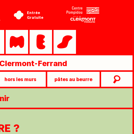
Entrée
Gratuite
-
Clermont-Ferrand
hors les murs
pâtes au beurre
nir
RE ?