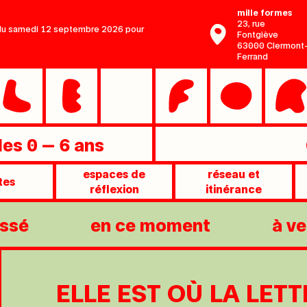
mille formes
23, rue
r du samedi 12 septembre 2026 pour
Fontgiève
63000 Clermont
Ferrand
 les 0 — 6 ans
espaces de
réseau et
tes
réflexion
itinérance
ssé
en ce moment
à ve
ELLE EST OÙ LA LETT