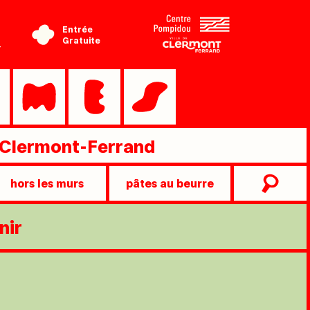
Entrée
Gratuite
-
Clermont-Ferrand
hors les murs
pâtes au beurre
nir