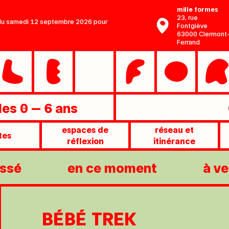
mille formes
23, rue
r du samedi 12 septembre 2026 pour
Fontgiève
63000 Clermont
Ferrand
 les 0 — 6 ans
espaces de
réseau et
tes
réflexion
itinérance
ssé
en ce moment
à ve
BÉBÉ TREK